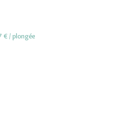
7 € / plongée
5, quai Georges Petit - BP9
66 650 BANYULS-SUR-MER, France
8.88.17.35 | Mail : contact
@aquablue-
plongee.com