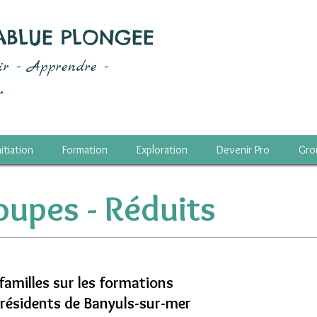
ABLUE PLONGEE
ir - Apprendre -
r
nitiation
Formation
Exploration
Devenir Pro
Gro
oupes - Réduits
 familles sur les formations
 résidents de Banyuls-sur-mer