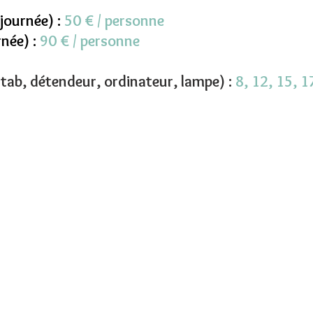
journée) :
50 € / personne
née) :
90 € / personne
tab, détendeur, ordinateur, lampe) :
8, 12, 15, 1
TEL : +33(0)4.6