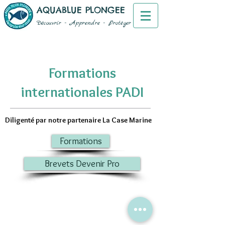
AQUABLUE PLONGEE
Découvrir - Apprendre - Protéger
Formations
internationales PADI
Diligenté par notre partenaire La Case Marine
Formations
Brevets Devenir Pro
© 2020 par Aquablue Plongée.
Informations légales
5, quai Georges Petit - BP9
66 650 BANYULS-SUR-MER, France
TEL :
+33(0)4.68.88.17.35
| Mail : contact
@aquablue-plongee.com